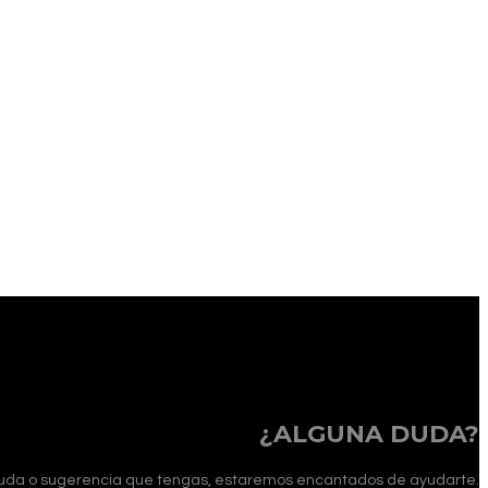
¿ALGUNA DUDA?
er duda o sugerencia que tengas, estaremos encantados de ayudarte.