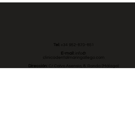
Tel:
+34 952-870-851
E-mail:
info@
clinicadentalmaringallego.com
Dirección:
C/ Calvo Asensio, 8. Ronda (Málaga)