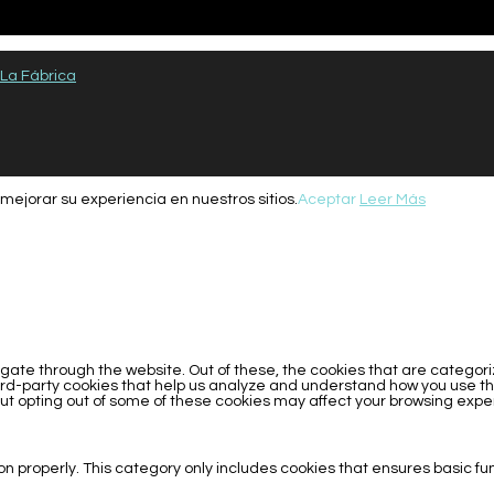
La Fábrica
mejorar su experiencia en nuestros sitios.
Aceptar
Leer Más
gate through the website. Out of these, the cookies that are categor
third-party cookies that help us analyze and understand how you use thi
 But opting out of some of these cookies may affect your browsing expe
on properly. This category only includes cookies that ensures basic fu