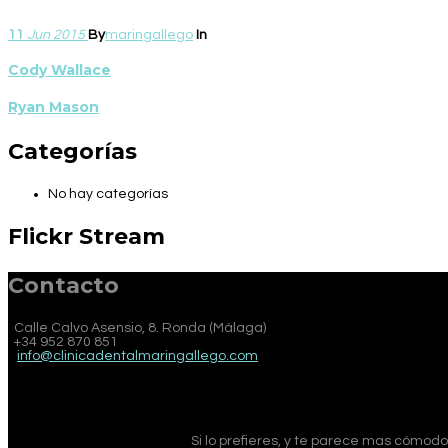
11
Jun
2015
By
maringallego
In
Cody Wallace
Ryan Mason
Categorías
No hay categorías
Flickr Stream
Contacto
Calle Calvo Asensio, 8. Ronda (Málaga)
+34 952 870 851
info@clinicadentalmaringallego.com
Si lo prefieres, y te parece mas cómod