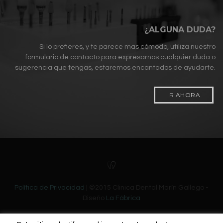
¿ALGUNA DUDA?
Si lo prefieres, y te parece mas cómodo, utiliza nuestro
formulario de contacto para expresarnos cualquier duda o
sugerencia que tengas, estaremos encantados de ayudarte.
IR AHORA
Política de Privacidad
| ©2015 Clinica Dental Marín Gallego -
Diseño
La Fábrica