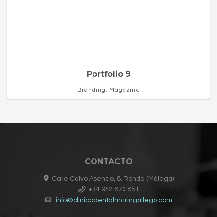
Portfolio 9
Branding, Magazine
CONTACTO
Calle Calvo Asensio, 8. Ronda (Málaga)
+34 952 870 851
info@clinicadentalmaringallego.com